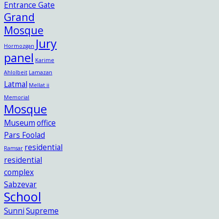
Entrance Gate
Grand
Mosque
Jury
Hormozgan
panel
Karime
Ahlolbeit
Lamazan
Latmal
Mellat ii
Memorial
Mosque
Museum
office
Pars Foolad
residential
Ramsar
residential
complex
Sabzevar
School
Sunni
Supreme