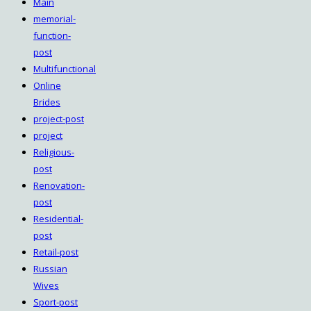
Main
memorial-
function-
post
Multifunctional
Online
Brides
project-post
project
Religious-
post
Renovation-
post
Residential-
post
Retail-post
Russian
Wives
Sport-post