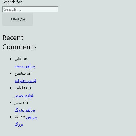
Search for:
Recent
Comments
علی
on
پیراهن سفید
بنیامین
on
لباس دخترانه
فاطمه
on
لوازم تحریر
مدیر
on
پیراهن بزرگ
لیلا
on
پیراهن
بزرگ