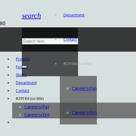
search
Department
Contact
Projects
#29184 (no title)
People
Studio
Department
Careers(Fa)
Contact
#29184 (no title)
Careers(Fa)
Careers(En)
Careers(En)